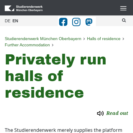
Halls of residence
Navigation
DE
EN
Studierendenwerk Accommodation
Home
Application
Blog
Studierendenwerk München Oberbayern
Halls of residence
Further Accommodation
Gastronomie
My Account
Privately run
Halls of residence
Downloads and Forms
halls of
Contact Details
BAföG
Private Accommodation Service
Culture
residence
Further Accommodation
Advice and Counselling
Servicepaket
Kitas
Read out
FAQ
Studying with a Disability
The Studierendenwerk merely supplies the platform
Publikationen & Downloads