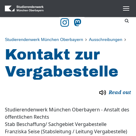
Navigation
Home
Blog
Studierendenwerk München Oberbayern
Ausschreibungen
Kontakt zur
Gastronomie
Halls of residence
Vergabestelle
BAföG
Culture
Read out
Advice and Counselling
Studierendenwerk München Oberbayern - Anstalt des
Kitas
öffentlichen Rechts
Studying with a Disability
Stab Beschaffung/ Sachgebiet Vergabestelle
Franziska Seise (Stabsleitung / Leitung Vergabestelle)
Publikationen & Downloads