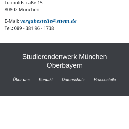
Leopoldstraße 15
80802 München
Über uns
E-Mail:
vergabestelle
@
stwm.de
Stellenangebote
Tel.: 089 - 381 96 - 1738
Ausschreibungen
Studierendenwerk München
Oberbayern
Über uns
Kontakt
Datenschutz
Pressestelle