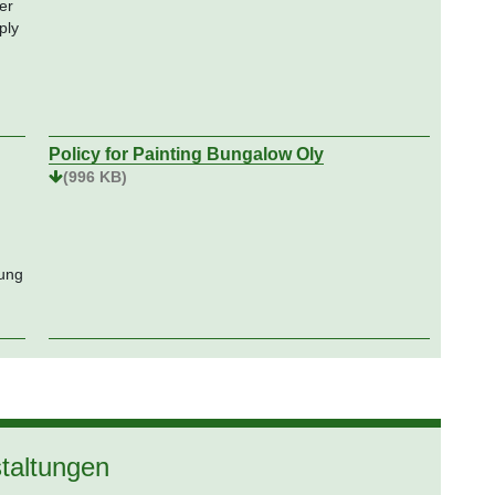
er
ply
Policy for Painting Bungalow Oly
(996 KB)
lung
staltungen