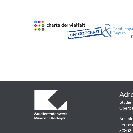
Adr
Studie
Oberba
Anstalt
Leopol
80802