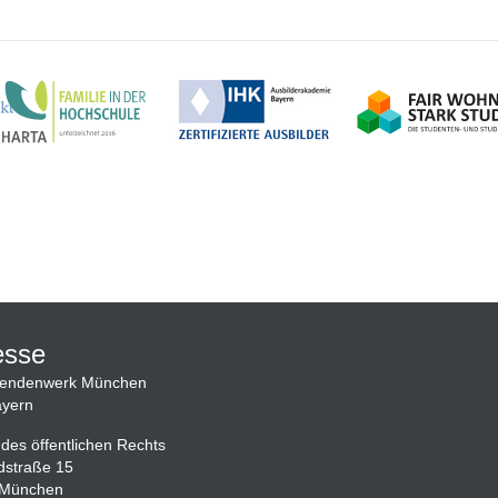
esse
rendenwerk München
yern
 des öffentlichen Rechts
dstraße 15
 München