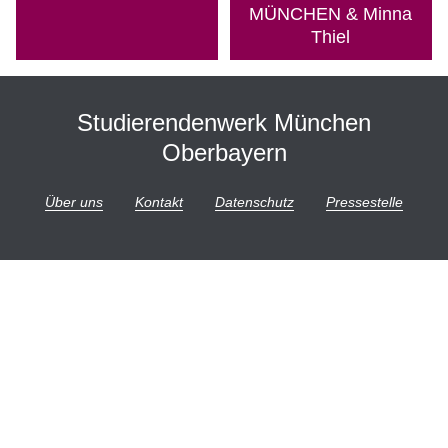
MÜNCHEN & Minna
Über uns
Thiel
Stellenangebote
Ausschreibungen
Studierendenwerk München
Oberbayern
Über uns
Kontakt
Datenschutz
Pressestelle