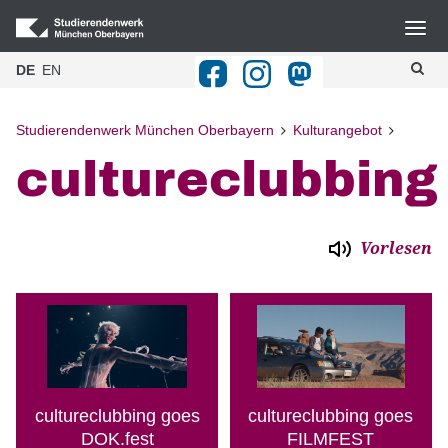
Navigation
DE
EN
Home
Blog
Studierendenwerk München Oberbayern
Kulturangebot
cultureclubbing
Gastronomie
Wohnheime
BAföG
Vorlesen
Kulturangebot
Beratung
Kitas
Studieren mit Behinderung
cultureclubbing goes
cultureclubbing goes
DOK.fest
FILMFEST
Publikationen & Downloads