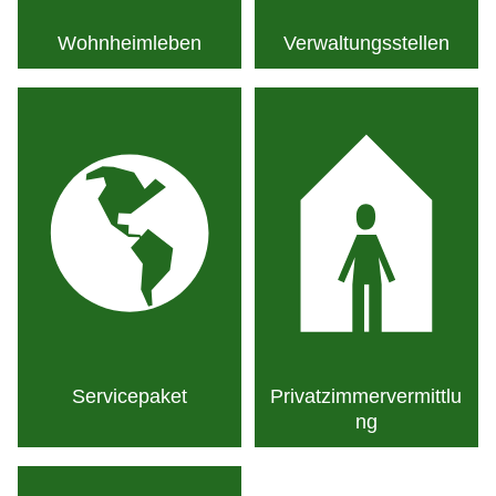
Wohn­heim­leben
Verwaltungs­stellen
Service­paket
Privatzimmervermittlu
ng