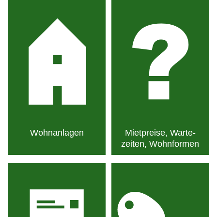
Wohn­anlagen
Miet­preise, Warte­
zeiten, Wohn­formen