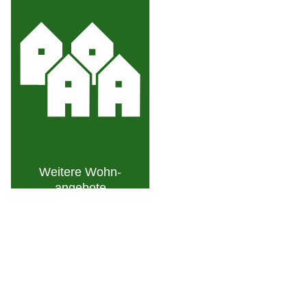
Weitere Wohn­
angebote
Downloads
Mietpreise, Wartezeiten
Mietvertrag Wohnplatz (Muster)