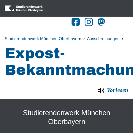
Navigation
Home
Blog
Studierendenwerk München Oberbayern
Ausschreibungen
Expost-
Gastronomie
Wohnheime
Bekanntmachu
BAföG
Kulturangebot
Vorlesen
Beratung
Kitas
Studierendenwerk München
Studieren mit Behinderung
Oberbayern
Publikationen & Downloads