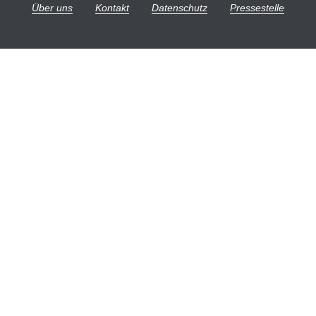
Über uns
Kontakt
Datenschutz
Pressestelle
Über uns
Stellenangebote
Ausschreibungen