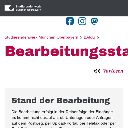
Navigation
Home
Blog
Studierendenwerk München Oberbayern
BAföG
Bearbeitungsst
Gastronomie
Wohnheime
BAföG
Vorlesen
Kulturangebot
Beratung
Stand der Bearbeitung
Kitas
Die Bearbeitung erfolgt in der Reihenfolge der Eingänge.
Studieren mit Behinderung
Es kommt nicht darauf an, ob Unterlagen oder Anfragen
auf dem Postweg, per Upload-Portal, per Telefax oder per
Publikationen & Downloads