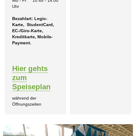
Mo - Fr
10.45 - 14.00
Uhr
Bezahlart: Legic-
Karte, StudentCard,
EC-/Giro-Karte,
Kreditkarte, Mobile-
Payment.
Hier gehts
zum
Speiseplan
während der
Öffnungszeiten