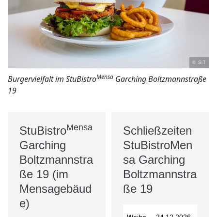
© SiT
Mensa
Burgervielfalt im StuBistro
Garching Boltzmannstraße
19
Mensa
StuBistro
Schließzeiten
Garching
StuBistroMen
Boltzmannstra
sa Garching
ße 19 (im
Boltzmannstra
Mensagebäud
ße 19
e)