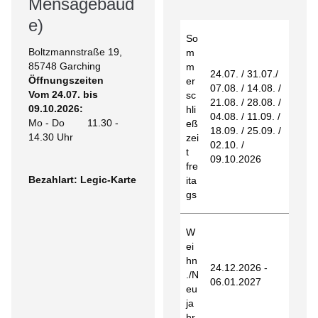
Mensagebäud
e)
So
Boltzmannstraße 19,
m
85748 Garching
m
24.07. / 31.07./
Öffnungszeiten
er
07.08. / 14.08. /
Vom 24.07. bis
sc
21.08. / 28.08. /
09.10.2026:
hli
04.08. / 11.09. /
Mo - Do 11.30 -
eß
18.09. / 25.09. /
14.30 Uhr
zei
02.10. /
t
09.10.2026
fre
Bezahlart: Legic-Karte
ita
gs
W
ei
hn
24.12.2026 -
./N
06.01.2027
eu
ja
hr