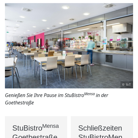
© SiT
Mensa
Genießen Sie Ihre Pause im StuBistro
in der
Goethestraße
Mensa
StuBistro
Schließzeiten
Goethestraße
StuBistroMen