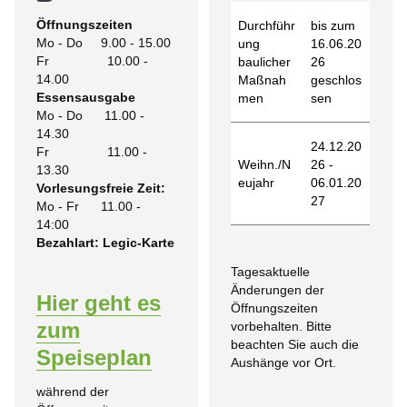
Öffnungszeiten
Durchführ
bis zum
Mo - Do 9.00 - 15.00
ung
16.06.20
Fr 10.00 -
baulicher
26
14.00
Maßnah
geschlos
Essensausgabe
men
sen
Mo - Do 11.00 -
14.30
24.12.20
Fr 11.00 -
Weihn./N
26 -
13.30
eujahr
06.01.20
Vorlesungsfreie Zeit:
27
Mo - Fr 11.00 -
14:00
Bezahlart: Legic-Karte
Tagesaktuelle
Änderungen der
Hier geht es
Öffnungszeiten
zum
vorbehalten. Bitte
beachten Sie auch die
Speiseplan
Aushänge vor Ort.
während der