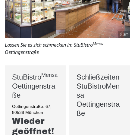
© SiT
Mensa
Lassen Sie es sich schmecken im StuBistro
Oettingenstraße
Mensa
StuBistro
Schließzeiten
Oettingenstra
StuBistroMen
ße
sa
Oettingenstra
Oettingenstraße. 67,
ße
80538 München
Wieder
geöffnet!