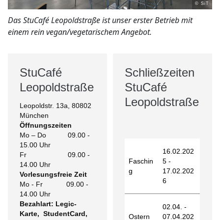
© SiT
Das StuCafé Leopoldstraße ist unser erster Betrieb mit
einem rein vegan/vegetarischem Angebot.
StuCafé
Schließzeiten
Leopoldstraße
StuCafé
Leopoldstraße
Leopoldstr. 13a, 80802
München
Öffnungszeiten
Mo – Do 09.00 -
15.00 Uhr
16.02.202
Fr 09.00 -
Faschin
5 -
14.00 Uhr
g
17.02.202
Vorlesungsfreie Zeit
6
Mo - Fr 09.00 -
14.00 Uhr
Bezahlart: Legic-
02.04. -
Karte, StudentCard,
Ostern
07.04.202