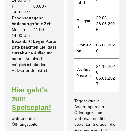
14.30 Uhr
fahrt
Fr 09.00 -
14.00 Uhr
Essensausgabe
22.05. -
Pfingste
Vorlesungsfreie Zeit
26.05.202
n
Mo - Fr 11.00 -
6
14.00 Uhr
Bezahlart: Legic-Karte
Fronleic
05.06.202
Bitte beachten Sie, dass
hn.
6
zurzeit eine Aufladung
nur mit Autoload
möglich ist, da der
24.12.202
Weihn./
Aufwerter defekt ist.
6 -
Neujahr
06.01.202
7
Hier geht's
zum
Tagesaktuelle
Speiseplan!
Änderungen der
Öffnungszeiten
vorbehalten. Bitte
während der
beachten Sie auch die
Öffnungszeiten
Aushänge vor Ort.