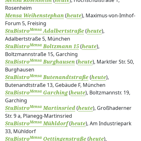
(
), Hochschulstraße 1,
Mensa Rosenheim
heute
Rosenheim
(
), Maximus-von-Imhof-
Mensa Weihenstephan
heute
Forum 5, Freising
Mensa
(
),
StuBistro
Adalbertstraße
heute
Adalbertstraße 5, München
Mensa
(
),
StuBistro
Boltzmann 15
heute
Boltzmannstraße 15, Garching
Mensa
(
), Marktler Str. 50,
StuBistro
Burghausen
heute
Burghausen
Mensa
(
),
StuBistro
Butenandtstraße
heute
Butenandtstraße 13, Gebäude F, München
Mensa
(
), Boltzmannstr. 19,
StuBistro
Garching
heute
Garching
Mensa
(
), Großhaderner
StuBistro
Martinsried
heute
Str. 9 a, Planegg-Martinsried
Mensa
(
), Am Industriepark
StuBistro
Mühldorf
heute
33, Mühldorf
Mensa
(
),
StuBistro
Oettingenstraße
heute