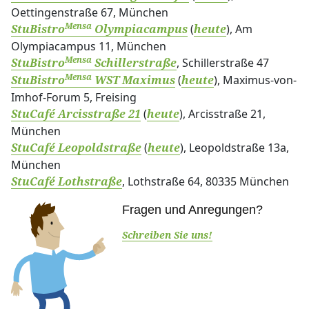
Oettingenstraße 67, München
Mensa
(
), Am
StuBistro
Olympiacampus
heute
Olympiacampus 11, München
Mensa
, Schillerstraße 47
StuBistro
Schillerstraße
Mensa
(
), Maximus-von-
StuBistro
WST Maximus
heute
Imhof-Forum 5, Freising
(
), Arcisstraße 21,
StuCafé Arcisstraße 21
heute
München
(
), Leopoldstraße 13a,
StuCafé Leopoldstraße
heute
München
, Lothstraße 64, 80335 München
StuCafé Lothstraße
Fragen und Anregungen?
Schreiben Sie uns!