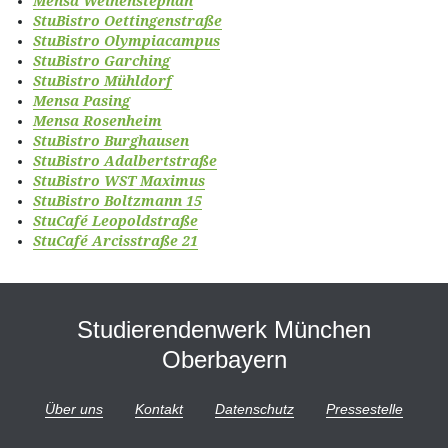
Mensa Weihenstephan
StuBistro Oettingenstraße
StuBistro Olympiacampus
StuBistro Garching
StuBistro Mühldorf
Mensa Pasing
Mensa Rosenheim
StuBistro Burghausen
StuBistro Adalbertstraße
StuBistro WST Maximus
StuBistro Boltzmann 15
StuCafé Leopoldstraße
StuCafé Arcisstraße 21
Studierendenwerk München
Oberbayern
Über uns
Kontakt
Datenschutz
Pressestelle