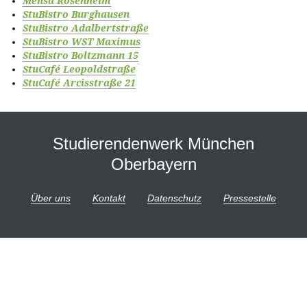
Mensa Rosenheim
StuBistro Burghausen
StuBistro Adalbertstraße
StuBistro WST Maximus
StuBistro Boltzmann 15
StuCafé Leopoldstraße
StuCafé Arcisstraße 21
Studierendenwerk München
Oberbayern
Über uns
Kontakt
Datenschutz
Pressestelle