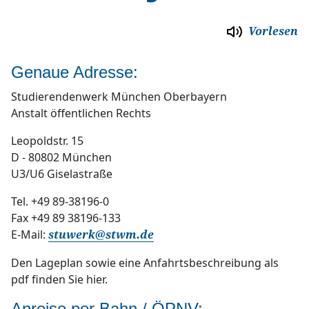
Unfallversicherung
Über uns
Vorlesen
Semesterticket/Ermäßigungsticket
Stellenangebote
Genaue Adresse:
Fundraising
Ausschreibungen
Studierendenwerk München Oberbayern
Partner
Anstalt öffentlichen Rechts
Pressestelle
Leopoldstr. 15
Kontakt
D - 80802 München
U3/U6 Giselastraße
Lageplan
Tel. +49 89-38196-0
Fax +49 89 38196-133
E-Mail:
stuwerk
@
stwm.de
Den Lageplan sowie eine Anfahrtsbeschreibung als
pdf finden Sie hier.
Anreise per Bahn / ÖPNV: