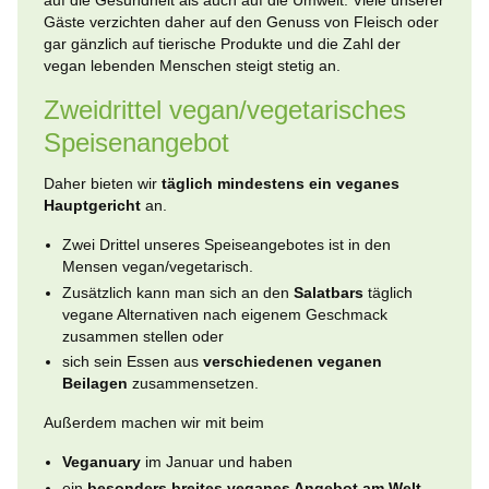
auf die Gesundheit als auch auf die Umwelt. Viele unserer
Gäste verzichten daher auf den Genuss von Fleisch oder
gar gänzlich auf tierische Produkte und die Zahl der
vegan lebenden Menschen steigt stetig an.
Zweidrittel vegan/vegetarisches
Speisenangebot
Daher bieten wir
täglich mindestens ein veganes
Hauptgericht
an.
Zwei Drittel unseres Speiseangebotes ist in den
Mensen vegan/vegetarisch.
Zusätzlich kann man sich an den
Salatbars
täglich
vegane Alternativen nach eigenem Geschmack
zusammen stellen oder
sich sein Essen aus
verschiedenen veganen
Beilagen
zusammensetzen.
Außerdem machen wir mit beim
Veganuary
im Januar und haben
ein
besonders breites veganes Angebot am Welt-