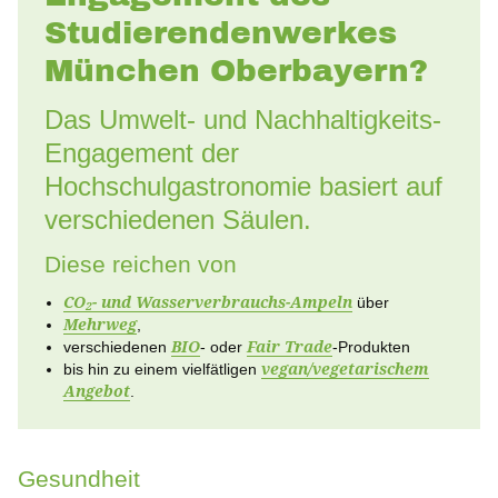
Studierendenwerkes
Über uns
München Oberbayern?
Stellenangebote
Das Umwelt- und Nachhaltigkeits-
Ausschreibungen
Engagement der
Hochschulgastronomie basiert auf
verschiedenen Säulen.
Diese reichen von
CO
- und Wasserverbrauchs-Ampeln
über
2
Mehrweg
,
verschiedenen
BIO
- oder
Fair Trade
-Produkten
bis hin zu einem vielfätligen
vegan/vegetarischem
Angebot
.
Gesundheit