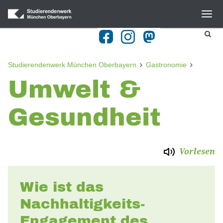
Navigation
Home
Blog
Studierendenwerk München Oberbayern
Gastronomie
Umwelt &
Gastronomie
Wohnheime
Gesundheit
BAföG
Kulturangebot
Vorlesen
Beratung
Kitas
Wie ist das
Nachhaltigkeits-
Studieren mit Behinderung
Engagement des
Publikationen & Downloads