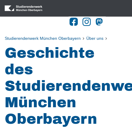
Navigation
Home
Blog
Studierendenwerk München Oberbayern
Über uns
Geschichte
Gastronomie
Wohnheime
des
BAföG
Studierendenw
Kulturangebot
München
Beratung
Kitas
Oberbayern
Studieren mit Behinderung
Publikationen & Downloads