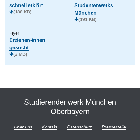
schnell erklärt
Studentenwerks
(188 KB)
München
(191 KB)
Flyer
Erzieher/-innen
gesucht
(2 MB)
Studierendenwerk München
Oberbayern
Über uns
Kontakt
Datenschutz
Pressestelle