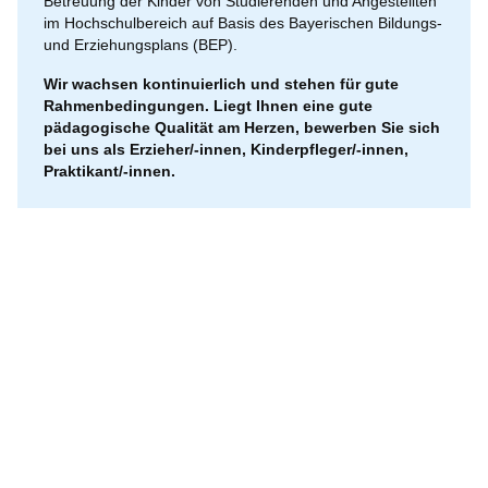
Betreuung der Kinder von Studierenden und Angestellten
im Hochschulbereich auf Basis des Bayerischen Bildungs-
und Erziehungsplans (BEP).
Wir wachsen kontinuierlich und stehen für gute
Rahmenbedingungen. Liegt Ihnen eine gute
pädagogische Qualität am Herzen, bewerben Sie sich
bei uns als Erzieher/-innen, Kinderpfleger/-innen,
Praktikant/-innen.