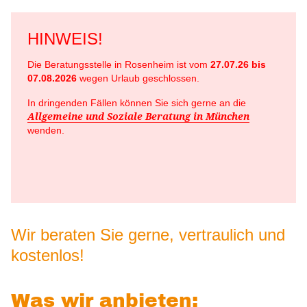
Beratung für Schwangere und Studierende mit
Über uns
Kind
HINWEIS!
Stellenangebote
Veranstaltungen des Beratungsnetzwerks
Die Beratungsstelle in Rosenheim ist vom
27.07.26 bis
Ausschreibungen
07.08.2026
wegen Urlaub
geschlossen.
Wir arbeiten zusammen mit...
In dringenden Fällen können Sie sich gerne an die
Allgemeine und Soziale Beratung in München
wenden.
Wir beraten Sie gerne, vertraulich und
kostenlos!
Was wir anbieten: