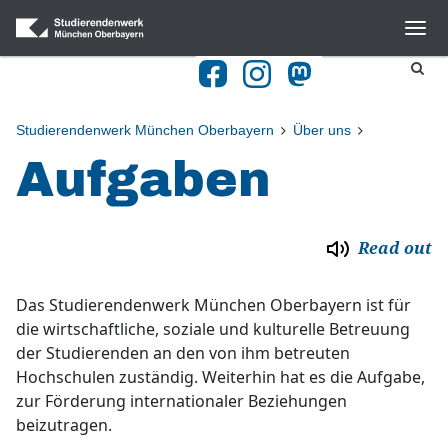
Navigation
Home
Blog
Studierendenwerk München Oberbayern
Über uns
Aufgaben
Gastronomie
Halls of residence
BAföG
Read out
Culture
Das Studierendenwerk München Oberbayern ist für
Advice and Counselling
die wirtschaftliche, soziale und kulturelle Betreuung
der Studierenden an den von ihm betreuten
Kitas
Hochschulen zuständig. Weiterhin hat es die Aufgabe,
zur Förderung internationaler Beziehungen
Studying with a Disability
beizutragen.
Publikationen & Downloads