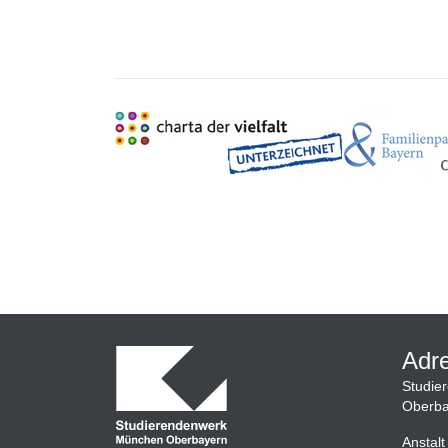
Adr
Studie
Oberba
Anstalt