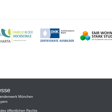
esse
rendenwerk München
yern
 des öffentlichen Rechts