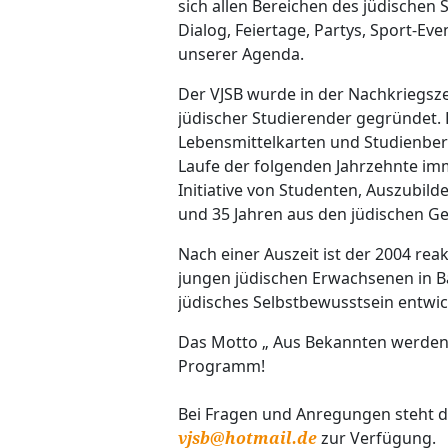
sich allen Bereichen des jüdischen S
Dialog, Feiertage, Partys, Sport-Ev
unserer Agenda.
Der VJSB wurde in der Nachkriegsze
jüdischer Studierender gegründet. L
Lebensmittelkarten und Studienber
Laufe der folgenden Jahrzehnte imm
Initiative von Studenten, Auszubil
und 35 Jahren aus den jüdischen G
Nach einer Auszeit ist der 2004 reakti
jungen jüdischen Erwachsenen in Ba
jüdisches Selbstbewusstsein entwi
Das Motto „ Aus Bekannten werden b
Programm!
Bei Fragen und Anregungen steht d
zur Verfügung.
vjsb
@
hotmail.de