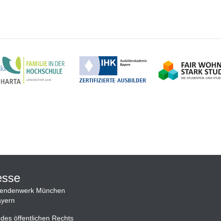
esse
rendenwerk München
yern
 des öffentlichen Rechts