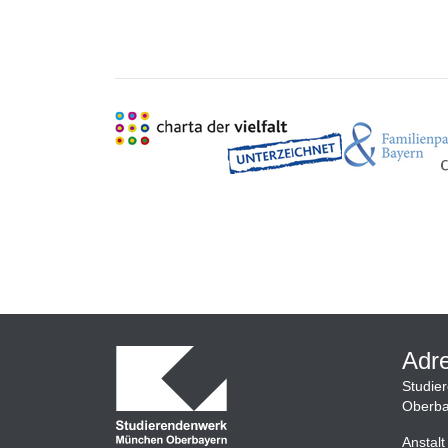
Adr
Studie
Oberba
Anstalt