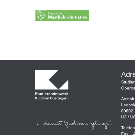
Adr
Studie
Oberba
Anstalt
Leopol
80802
U3 / U
Telefo
Fax: +