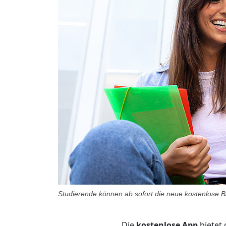
Studierende können ab sofort die neue kostenlose BA
Die
kostenlose App
bietet