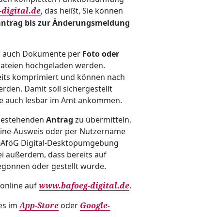
, das heißt, Sie können
digital.de
antrag bis zur Änderungsmeldung
er auch Dokumente per
Foto oder
ateien hochgeladen werden.
eits komprimiert und können nach
rden. Damit soll sichergestellt
se auch lesbar im Amt ankommen.
bestehenden
Antrag
zu übermitteln,
line-Ausweis oder per Nutzername
 BAföG Digital-Desktopumgebung
ei außerdem, dass bereits auf
egonnen oder gestellt wurde.
 online auf
.
www.bafoeg-digital.de
 es im
oder
App-Store
Google-