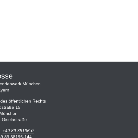
esse
rendenwerk München
yern
 des öffentlichen Rechts
dstraße 15
 München
6 Giselastraße
n:
+49 89 38196-0
49 89 38196-144