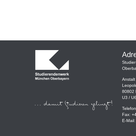
Adr
Studie
Oberba
Anstalt
Leopol
80802
U3 / U
Telefo
Fax: +
E-Mail