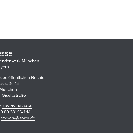
esse
rendenwerk München
yern
 des öffentlichen Rechts
dstraße 15
 München
6 Giselastraße
n:
+49 89 38196-0
49 89 38196-144
:
stuwerk
@
stwm.de