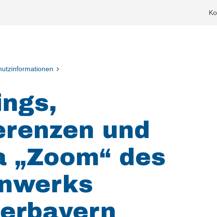
Ko
utzinformationen
ings,
erenzen und
a „Zoom“ des
enwerks
erbayern