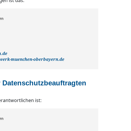
en ist das:
rn
m.de
nwerk-muenchen-oberbayern.de
r Datenschutzbeauftragten
antwortlichen ist:
rn