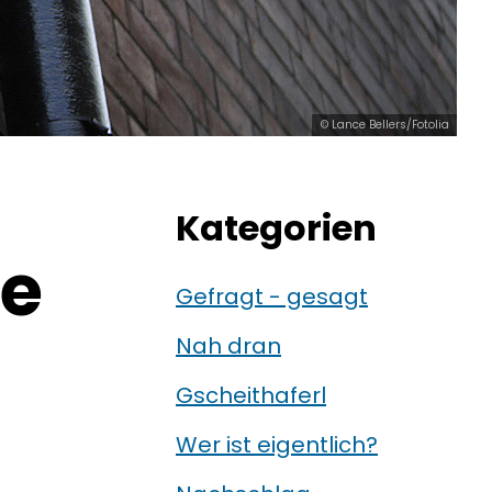
© Lance Bellers/Fotolia
Kategorien
te
Gefragt - gesagt
Nah dran
Gscheithaferl
Wer ist eigentlich?